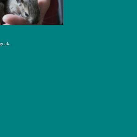
ágnak.