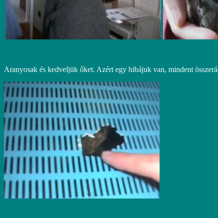
Aranyosak és kedveljük őket. Azért egy hibájuk van, mindent összer